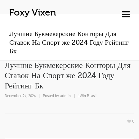
Foxy Vixen
Лучшие Букмекерские Конторы Для
Ставок На Спорт же 2024 Году Рейтинг
Бк
Лучшие Букмекерские Конторы Для
Ставок На Спорт же 2024 Году
Рейтинг Бк
December 27, 2024
Posted by
admin
1Win Brasil
0