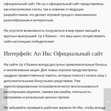
официальный сайт. На up-x официальный сайт представлены
как классические слоты, так и новинки от ведущих
разработчиков, что делает игровой процесс максимально
разнообразным и интересным.
Не упустите возможность погрузиться в мир ярких эмоций и
крупных выигрышей. Up X Казино – это ваш шанс почувствовать
себя настоящим победителем!
Интерфейс Ап Икс Официальный сайт
На сайте Up X Казино всегда доступны привлекательные бонусы
и эксклюзивные акции. Для новых игроков предусмотрены
щедрые приветственные пакеты, которые помогут начать игру с
дополнительными бонусными средствами. Уже
зарегистрированные пользователи могут воспользоваться
регулярными акциями, такими как кэшбэк, лояльность-
программы и розыгрыши ценных призов.
Не забывайте проверять рабочее зеркало Ап Икс, чтобы всегда