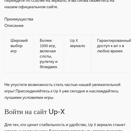
перейдите по ссылке на зеркало, и вы снова окажетесь на
нашем официальном сайте.
Преимущества
Описание
Широкий
Более
Up X
Гарантированны
выбор
1000 игр,
зеркало
доступ к ап х в
игр
включая
любое время.
слоты,
рулетку и
блэкджек.
Не упустите возможность стать частью нашей увлекательной
игры! Присоединяйтесь к Up X уже сегодня и наслаждайтесь
лучшими условиями игры.
Войти на сайт Up-X
Для тех, кто ценит стабильность и удобство, Up X зеркало станет