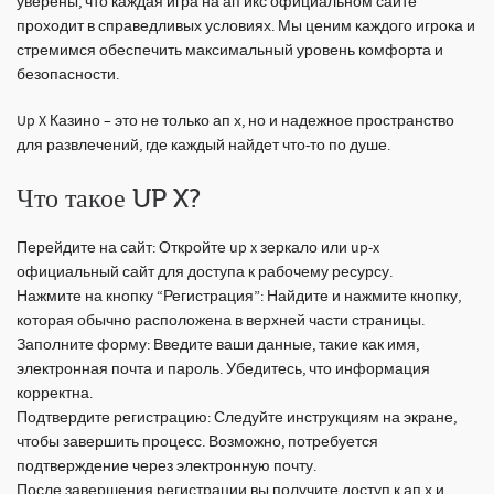
уверены, что каждая игра на ап икс официальном сайте
проходит в справедливых условиях. Мы ценим каждого игрока и
стремимся обеспечить максимальный уровень комфорта и
безопасности.
Up X Казино – это не только ап х, но и надежное пространство
для развлечений, где каждый найдет что-то по душе.
Что такое UP X?
Перейдите на сайт: Откройте up x зеркало или up-x
официальный сайт для доступа к рабочему ресурсу.
Нажмите на кнопку “Регистрация”: Найдите и нажмите кнопку,
которая обычно расположена в верхней части страницы.
Заполните форму: Введите ваши данные, такие как имя,
электронная почта и пароль. Убедитесь, что информация
корректна.
Подтвердите регистрацию: Следуйте инструкциям на экране,
чтобы завершить процесс. Возможно, потребуется
подтверждение через электронную почту.
После завершения регистрации вы получите доступ к ап х и