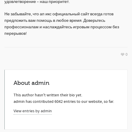
удовлетворение – наш приоритет.
Не забывайте, что ап икс официальный сайт всегда готов
предложить вам помощь в любое время. Доверьтесь
профессионалам и наслаждайтесь игровым процессом без
перерывов!
0
About
admin
This author hasn't written their bio yet.
admin
has contributed 6042 entries to our website, so far.
View entries by
admin