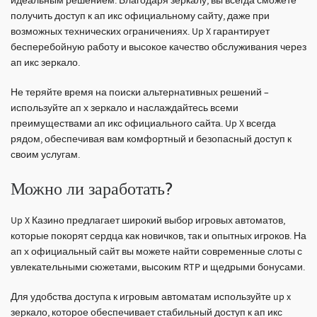
идеальным решением. Благодаря зеркалу, вы всегда сможете
получить доступ к ап икс официальному сайту, даже при
возможных технических ограничениях. Up X гарантирует
бесперебойную работу и высокое качество обслуживания через
ап икс зеркало.
Не теряйте время на поиски альтернативных решений –
используйте ап х зеркало и наслаждайтесь всеми
преимуществами ап икс официального сайта. Up X всегда
рядом, обеспечивая вам комфортный и безопасный доступ к
своим услугам.
Можно ли заработать?
Up X Казино предлагает широкий выбор игровых автоматов,
которые покорят сердца как новичков, так и опытных игроков. На
ап х официальный сайт вы можете найти современные слоты с
увлекательными сюжетами, высоким RTP и щедрыми бонусами.
Для удобства доступа к игровым автоматам используйте up x
зеркало, которое обеспечивает стабильный доступ к ап икс