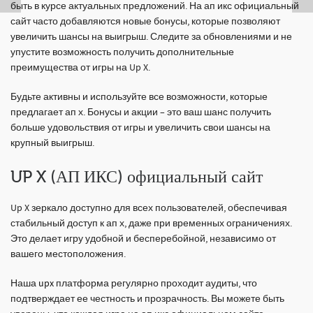
быть в курсе актуальных предложений. На ап икс официальный
сайт часто добавляются новые бонусы, которые позволяют
увеличить шансы на выигрыш. Следите за обновлениями и не
упустите возможность получить дополнительные
преимущества от игры на Up X.
Будьте активны и используйте все возможности, которые
предлагает ап х. Бонусы и акции – это ваш шанс получить
больше удовольствия от игры и увеличить свои шансы на
крупный выигрыш.
UP X (АП ИКС) официальный сайт
Up X зеркало доступно для всех пользователей, обеспечивая
стабильный доступ к ап х, даже при временных ограничениях.
Это делает игру удобной и бесперебойной, независимо от
вашего местоположения.
Наша
upx
платформа регулярно проходит аудиты, что
подтверждает ее честность и прозрачность. Вы можете быть