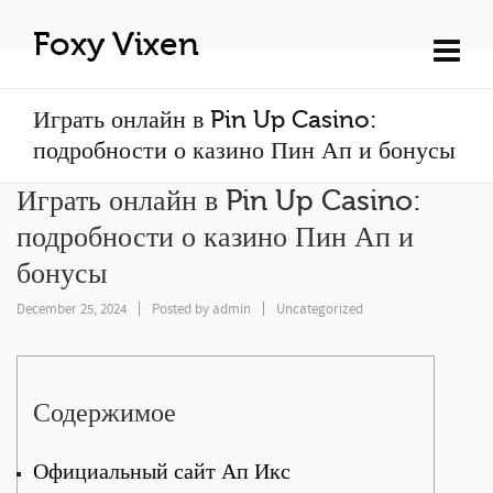
Foxy Vixen
Играть онлайн в Pin Up Casino:
подробности о казино Пин Ап и бонусы
Играть онлайн в Pin Up Casino:
подробности о казино Пин Ап и
бонусы
December 25, 2024
Posted by
admin
Uncategorized
Содержимое
Официальный сайт Ап Икс