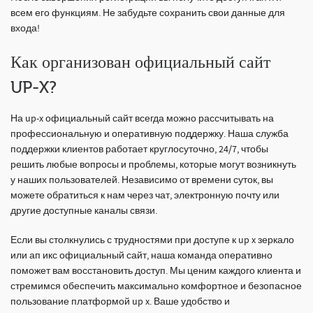
всем его функциям. Не забудьте сохранить свои данные для
входа!
Как организован официальный сайт
UP-X?
На up-x официальный сайт всегда можно рассчитывать на
профессиональную и оперативную поддержку. Наша служба
поддержки клиентов работает круглосуточно, 24/7, чтобы
решить любые вопросы и проблемы, которые могут возникнуть
у наших пользователей. Независимо от времени суток, вы
можете обратиться к нам через чат, электронную почту или
другие доступные каналы связи.
Если вы столкнулись с трудностями при доступе к up x зеркало
или ап икс официальный сайт, наша команда оперативно
поможет вам восстановить доступ. Мы ценим каждого клиента и
стремимся обеспечить максимально комфортное и безопасное
пользование платформой up x. Ваше удобство и