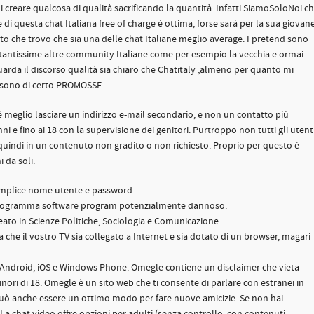
i creare qualcosa di qualità sacrificando la quantità. Infatti SiamoSoloNoi c
i questa chat Italiana free of charge è ottima, forse sarà per la sua giovan
fatto che trovo che sia una delle chat Italiane meglio average. I pretend sono
tantissime altre community Italiane come per esempio la vecchia e ormai
uarda il discorso qualità sia chiaro che Chatitaly ,almeno per quanto mi
on sono di certo PROMOSSE.
 è meglio lasciare un indirizzo e-mail secondario, e non un contatto più
i e fino ai 18 con la supervisione dei genitori. Purtroppo non tutti gli utent
e quindi in un contenuto non gradito o non richiesto. Proprio per questo è
 da soli.
emplice nome utente e password.
programma software program potenzialmente dannoso.
eato in Scienze Politiche, Sociologia e Comunicazione.
a che il vostro TV sia collegato a Internet e sia dotato di un browser, magari
ili Android, iOS e Windows Phone. Omegle contiene un disclaimer che vieta
minori di 18. Omegle è un sito web che ti consente di parlare con estranei in
uò anche essere un ottimo modo per fare nuove amicizie. Se non hai