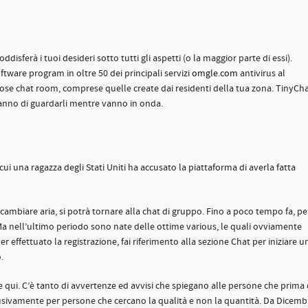
isferà i tuoi desideri sotto tutti gli aspetti (o la maggior parte di essi).
tware program in oltre 50 dei principali servizi
omgle.com
antivirus al
ose chat room, comprese quelle create dai residenti della tua zona. TinyCh
ranno di guardarli mentre vanno in onda.
i una ragazza degli Stati Uniti ha accusato la piattaforma di averla fatta
mbiare aria, si potrà tornare alla chat di gruppo. Fino a poco tempo fa, pe
 Ma nell’ultimo periodo sono nate delle ottime various, le quali ovviamente
 effettuato la registrazione, fai riferimento alla sezione Chat per iniziare u
.
e qui. C’è tanto di avvertenze ed avvisi che spiegano alle persone che prima 
lusivamente per persone che cercano la qualità e non la quantità. Da Dicemb