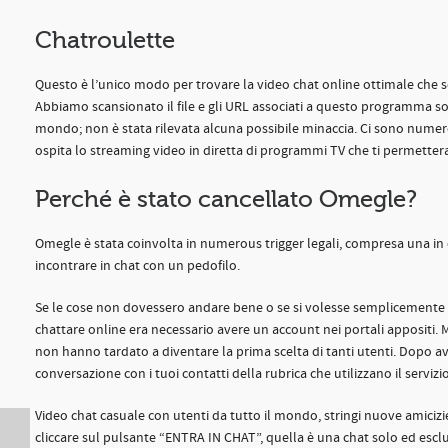
Chatroulette
Questo è l’unico modo per trovare la video chat online ottimale che sodd
Abbiamo scansionato il file e gli URL associati a questo programma sof
mondo; non è stata rilevata alcuna possibile minaccia. Ci sono numer
ospita lo streaming video in diretta di programmi TV che ti permette
Perché è stato cancellato Omegle?
Omegle è stata coinvolta in numerous trigger legali, compresa una in cu
incontrare in chat con un pedofilo.
Se le cose non dovessero andare bene o se si volesse semplicemente ca
chattare online era necessario avere un account nei portali appositi.
non hanno tardato a diventare la prima scelta di tanti utenti. Dopo aver
conversazione con i tuoi contatti della rubrica che utilizzano il servizio
Video chat casuale con utenti da tutto il mondo, stringi nuove amicizi
cliccare sul pulsante “ENTRA IN CHAT”, quella è una chat solo ed esc