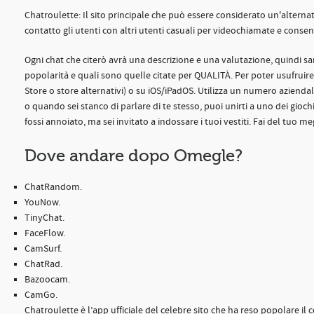
Chatroulette: Il sito principale che può essere considerato un'alternat
contatto gli utenti con altri utenti casuali per videochiamate e consent
Ogni chat che citerò avrà una descrizione e una valutazione, quindi sarà
popolarità e quali sono quelle citate per QUALITÀ. Per poter usufruire 
Store o store alternativi) o su iOS/iPadOS. Utilizza un numero azienda
o quando sei stanco di parlare di te stesso, puoi unirti a uno dei gioc
fossi annoiato, ma sei invitato a indossare i tuoi vestiti. Fai del tuo m
Dove andare dopo Omegle?
ChatRandom.
YouNow.
TinyChat.
FaceFlow.
CamSurf.
ChatRad.
Bazoocam.
CamGo.
Chatroulette è l’app ufficiale del celebre sito che ha reso popolare i