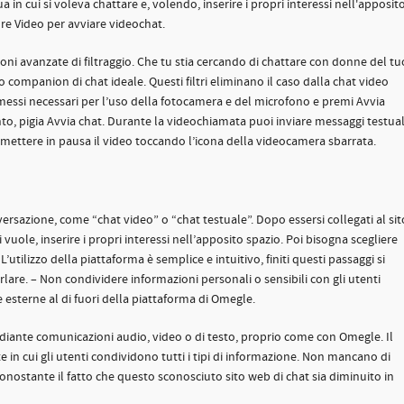
 in cui si voleva chattare e, volendo, inserire i propri interessi nell'apposit
ure Video per avviare videochat.
oni avanzate di filtraggio. Che tu stia cercando di chattare con donne del tu
uo companion di chat ideale. Questi filtri eliminano il caso dalla chat video
rmessi necessari per l’uso della fotocamera e del microfono e premi Avvia
to, pigia Avvia chat. Durante la videochiamata puoi inviare messaggi testual
re mettere in pausa il video toccando l’icona della videocamera sbarrata.
onversazione, come “chat video” o “chat testuale”. Dopo essersi collegati al sit
i vuole, inserire i propri interessi nell’apposito spazio. Poi bisogna scegliere
’utilizzo della piattaforma è semplice e intuitivo, finiti questi passaggi si
rlare. – Non condividere informazioni personali o sensibili con gli utenti
ne esterne al di fuori della piattaforma di Omegle.
diante comunicazioni audio, video o di testo, proprio come con Omegle. Il
in cui gli utenti condividono tutti i tipi di informazione. Non mancano di
nostante il fatto che questo sconosciuto sito web di chat sia diminuito in