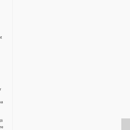
at
r
na
di
re