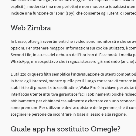
familiarità con Omegle, continua a leggere per imparare come usarlo. L
espliciti), moderata (ma non perfetta) e non moderata (qualsiasi utente 
include una funzione di “spia” (spy), che consente agli utenti di parte
Web Zimbra
In basso, oltre gli avvertimenti che i video sono monitorati e che se ave
opzioni. Per ottenere maggiori informazioni sui cookie utilizzati, è co
Second Life, in attesa del debutto dell’Horizon di Facebook. I media 
WhatsApp, ma sospettavo che i ragazzi stessero già andando (anche) 
L’utilizzo di questi filtri semplifica l’individuazione di utenti compat
in base agli interessi, mentre quella per il luogo consente di entrare i
stabilirti o di placare la tua solitudine, Waka Pro è la chiave per aiut
interfaccia utente intuitiva garantisce facili abbinamenti poiché rich
abbinamento per abbinarsi casualmente e chattare con uno sconosciut
sono premium. Per utilizzarle devi acquistare delle gemme, che ti consen
scegliere le persone da incontrare in base al sesso e alla regione.
Quale app ha sostituito Omegle?