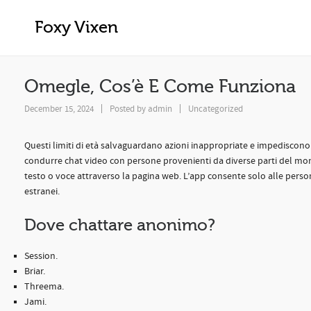
Omegle, Cos’è E Come Funziona
Foxy Vixen
Omegle, Cos’è E Come Funziona
December 15, 2024
Posted by
admin
Uncategorized
Questi limiti di età salvaguardano azioni inappropriate e impediscono 
condurre chat video con persone provenienti da diverse parti del mon
testo o voce attraverso la pagina web. L’app consente solo alle persone
estranei.
Dove chattare anonimo?
Session.
Briar.
Threema.
Jami.