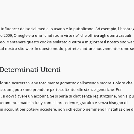
 influencer dei social media lo usano e lo pubblicano. Ad esempio, l’hashta
zo 2009, Omegle era una “chat room virtuale” che offriva agli utenti casuali
. Mantenere questo cookie abilitato ci aiuta a migliorare il nostro sito we
ne sul nostro sito web. In questo modo, potrete chattare nuovamente come se
e Determinati Utenti
, la sua sicurezza viene totalmente garantita dall’azienda madre. Coloro che
account, potranno prendere parte soltanto alle stanze generiche. Per
 si dovrà avere un account. Se si parla di chat senza registrazione, non si p
interamente made in Italy come il precedente, gratuito e senza bisogno di
re un account per potervi accedere, non richiedono nemmeno l’installazione d