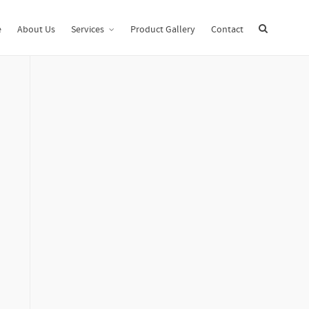
Home
Uncategorized
Omegle, Cos’è E Come Funziona
e
About Us
Services
Product Gallery
Contact