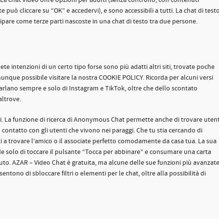
a chat video offre opzioni per adulti (senza controllo, con contenuti
può cliccare su “OK” e accedervi), e sono accessibili a tutti. La chat di test
cipare come terze parti nascoste in una chat di testo tra due persone.
te intenzioni di un certo tipo forse sono più adatti altri siti, trovate poche
munque possibile visitare la nostra COOKIE POLICY. Ricorda per alcuni versi
parlano sempre e solo di Instagram e TikTok, oltre che dello scontato
altrove.
ibili. La funzione di ricerca di Anonymous Chat permette anche di trovare utent
n contatto con gli utenti che vivono nei paraggi. Che tu stia cercando di
arti a trovare l’amico o il associate perfetto comodamente da casa tua. La sua
iede solo di toccare il pulsante “Tocca per abbinare” e consumare una carta
o. AZAR – Video Chat è gratuita, ma alcune delle sue funzioni più avanzat
tono di sbloccare filtri o elementi per le chat, oltre alla possibilità di