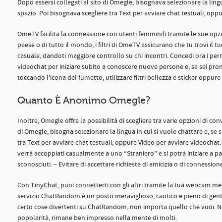
Dopo essersi collegati al sito di Omegle, bisognava selezionare la lingua
spazio. Poi bisognava scegliere tra Text per avviare chat testuali, opp
OmeTV facilita la connessione con utenti femminili tramite le sue opzi
paese o di tutto il mondo, i filtri di OmeTV assicurano che tu trovi il t
casuale, dandoti maggiore controllo su chi incontri. Concedi ora i pe
videochat per iniziare subito a conoscere nuove persone e, se sei pron
toccando l’icona del fumetto, utilizzare filtri bellezza e sticker oppu
Quanto È Anonimo Omegle?
Inoltre, Omegle offre la possibilità di scegliere tra varie opzioni di c
di Omegle, bisogna selezionare la lingua in cui si vuole chattare e, se s
tra Text per avviare chat testuali, oppure Video per avviare videochat. L
verrà accoppiati casualmente a uno “Straniero” e si potrà iniziare a pa
sconosciuti. – Evitare di accettare richieste di amicizia o di connessio
Con TinyChat, puoi connetterti con gli altri tramite la tua webcam me
servizio ChatRandom è un posto meraviglioso, caotico e pieno di gente 
certo cose divertenti su ChatRandom, non importa quello che vuoi. No
popolarità, rimane ben impresso nella mente di molti.