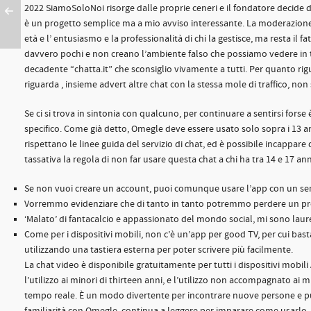
2022 SiamoSoloNoi risorge dalle proprie ceneri e il fondatore decide d
è un progetto semplice ma a mio avviso interessante. La moderazione d
età e l’ entusiasmo e la professionalità di chi la gestisce, ma resta il 
davvero pochi e non creano l’ambiente falso che possiamo vedere in 
decadente “chatta.it” che sconsiglio vivamente a tutti. Per quanto rig
riguarda , insieme advert altre chat con la stessa mole di traffico, n
Se ci si trova in sintonia con qualcuno, per continuare a sentirsi forse
specifico. Come già detto, Omegle deve essere usato solo sopra i 13 ann
rispettano le linee guida del servizio di chat, ed è possibile incappar
tassativa la regola di non far usare questa chat a chi ha tra 14 e 17 anni
Se non vuoi creare un account, puoi comunque usare l’app con un s
Vorremmo evidenziare che di tanto in tanto potremmo perdere un 
‘Malato’ di fantacalcio e appassionato del mondo social, mi sono laur
Come per i dispositivi mobili, non c’è un’app per good TV, per cui bast
utilizzando una tastiera esterna per poter scrivere più facilmente.
La chat video è disponibile gratuitamente per tutti i dispositivi mob
l’utilizzo ai minori di thirteen anni, e l’utilizzo non accompagnato ai 
tempo reale. È un modo divertente per incontrare nuove persone e p