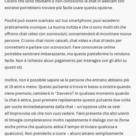
Coloro che sono titubanti o non conoscono le chat in webcam con
estranei potrebbero trovare più facile usare questa opzione.
Poiché può essere scaricato sul tuo smartphone, puoi accedervi
praticamente ovunque. La buona notizia è che ci sono molti siti che
offrono chat video con sconosciuti, consentendoti di incontrare nuove
persone. Ci sono chat room casuali, chat video e chat di testo per
connetterti e parlare con sconosciuti. Fare conoscenze online
potrebbe sembrare imbarazzante, ma queste piattaforme lo rendono
facile. Non è richiesto alcun pagamento per interagire con gli altri su
questi siti.
Inoltre, non è possibile sapere se le persone che entrano abbiano più
di 18 anni o meno. Questo pulsante si trova in basso a sinistra quando
viene premuto; cambierà in “Davvero? In qualsiasi momento quando
la chat è attiva, puoi premere rapidamente questo pulsante due volte
per uscire immediatamente dalla chat – un’opzione utile se vedi
all’improvviso ciò che non vuoi vedere. Tieni presente che altri utenti
di Omegle completeranno molto rapidamente il dialogo con te (forse
anche prima che qualcuno abbia il tempo di inviare qualcosa a
qualcuno). Non prenderlo a cuore – alcuni amano semplicemente