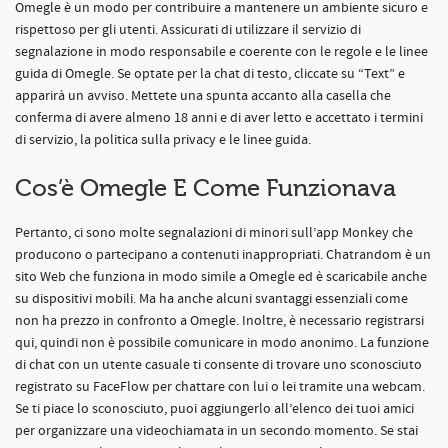
Omegle è un modo per contribuire a mantenere un ambiente sicuro e
rispettoso per gli utenti. Assicurati di utilizzare il servizio di
segnalazione in modo responsabile e coerente con le regole e le linee
guida di Omegle. Se optate per la chat di testo, cliccate su “Text” e
apparirà un avviso. Mettete una spunta accanto alla casella che
conferma di avere almeno 18 anni e di aver letto e accettato i termini
di servizio, la politica sulla privacy e le linee guida.
Cos’è Omegle E Come Funzionava
Pertanto, ci sono molte segnalazioni di minori sull’app Monkey che
producono o partecipano a contenuti inappropriati. Chatrandom è un
sito Web che funziona in modo simile a Omegle ed è scaricabile anche
su dispositivi mobili. Ma ha anche alcuni svantaggi essenziali come
non ha prezzo in confronto a Omegle. Inoltre, è necessario registrarsi
qui, quindi non è possibile comunicare in modo anonimo. La funzione
di chat con un utente casuale ti consente di trovare uno sconosciuto
registrato su FaceFlow per chattare con lui o lei tramite una webcam.
Se ti piace lo sconosciuto, puoi aggiungerlo all’elenco dei tuoi amici
per organizzare una videochiamata in un secondo momento. Se stai