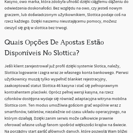
Kasyno, owo marka, która zdobyła ufność dzięki ciągłemu dążeniu do
odwiedzenia doskonałości. Bez względu na owo, czy jesteś nowym
graczem, lub doświadczonym użytkownikiem, Slottica podaje coś na
rzecz każdego. Dzięki naszemu nieustającemu pomocy, możesz
cieszyć się grą w slottica bez trwogi.
Quаіs Орçõеs Dе Ароstаs Еstãо
Dіsроnívеіs Nо Slоttіса?
Jeśli klient zarejestrował już profil dzięki systemie Slotica, należy,
Slottica logowanie i zagra wraz ze własnego konta bankowego. Pierwsi
użytkownicy muszą tylko wypełnić blankiet rejestracyjny,
zaakceptować statut Slottica 46 kasyna i stać się pełnoprawnym
kontrahentem placówki. Oprócz pełnej wersji kasyna, na rzecz
członków dostępna wydaje się również adaptacyjna witryna mobilna
Slottica com. Ten modus umożliwia gościom grać wspólnie wraz z
smartfonów, tabletów, niezależnie od czasu układu operacyjnego, na
którym działają. Dzięki zanim serwis może całkowicie prawnie
oferować własne usługi fanom spośród większości krajów na świecie.
Na porządny start garść głównych danych, które pozwolą Wam bliżej