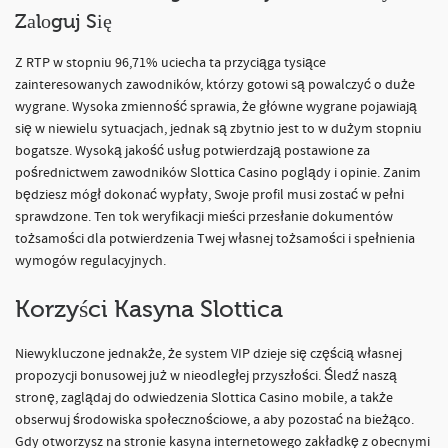
Zаlоguj Sіę
Z RTP w stopniu 96,71% uciecha ta przyciąga tysiące
zainteresowanych zawodników, którzy gotowi są powalczyć o duże
wygrane. Wysoka zmienność sprawia, że główne wygrane pojawiają
się w niewielu sytuacjach, jednak są zbytnio jest to w dużym stopniu
bogatsze. Wysoką jakość usług potwierdzają postawione za
pośrednictwem zawodników Slottica Casino poglądy i opinie. Zanim
będziesz mógł dokonać wypłaty, Swoje profil musi zostać w pełni
sprawdzone. Ten tok weryfikacji mieści przesłanie dokumentów
tożsamości dla potwierdzenia Twej własnej tożsamości i spełnienia
wymogów regulacyjnych.
Korzyści Kasyna Slottica
Niewykluczone jednakże, że system VIP dzieje się częścią własnej
propozycji bonusowej już w nieodległej przyszłości. Śledź naszą
stronę, zaglądaj do odwiedzenia Slottica Casino mobile, a także
obserwuj środowiska społecznościowe, a aby pozostać na bieżąco.
Gdy otworzysz na stronie kasyna internetowego zakładkę z obecnymi