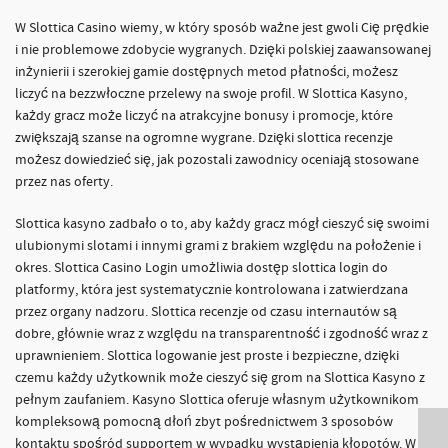
W Slottica Casino wiemy, w który sposób ważne jest gwoli Cię prędkie
i nie problemowe zdobycie wygranych. Dzięki polskiej zaawansowanej
inżynierii i szerokiej gamie dostępnych metod płatności, możesz
liczyć na bezzwłoczne przelewy na swoje profil. W Slottica Kasyno,
każdy gracz może liczyć na atrakcyjne bonusy i promocje, które
zwiększają szanse na ogromne wygrane. Dzięki slottica recenzje
możesz dowiedzieć się, jak pozostali zawodnicy oceniają stosowane
przez nas oferty.
Slottica kasyno zadbało o to, aby każdy gracz mógł cieszyć się swoimi
ulubionymi slotami i innymi grami z brakiem względu na położenie i
okres. Slottica Casino Login umożliwia dostęp slottica login do
platformy, która jest systematycznie kontrolowana i zatwierdzana
przez organy nadzoru. Slottica recenzje od czasu internautów są
dobre, głównie wraz z względu na transparentność i zgodność wraz z
uprawnieniem. Slottica logowanie jest proste i bezpieczne, dzięki
czemu każdy użytkownik może cieszyć się grom na Slottica Kasyno z
pełnym zaufaniem. Kasyno Slottica oferuje własnym użytkownikom
kompleksową pomocną dłoń zbyt pośrednictwem 3 sposobów
kontaktu spośród supportem w wypadku wystąpienia kłopotów. W