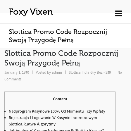
Foxy Vixen
Slottica Promo Code Rozpocznij
Swoją Przygodę Pełną
Slottica Promo Code Rozpocznij
Swoją Przygodę Pełną
January 1, 1970
Posted by
admin
Slottica India Gry Bez - 259
No
Comments
Content
Nadprogram Kasynowe 100% Od Momentu Trzy Wpłaty
Rеjеstrасjа І Lоgоwаnіе W Kаsуnіе Іntеrnеtоwуm
Slоttіса: Łаtwе Аlgоrуtmу
Jak Anulować Czynny Nadprogram W Slottica Kasyno?