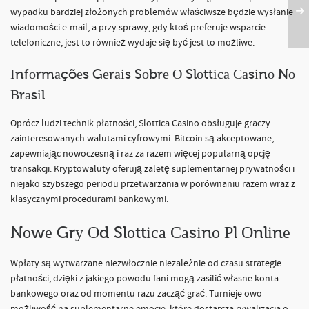
wypadku bardziej złożonych problemów właściwsze będzie wysłanie
wiadomości e-mail, a przy sprawy, gdy ktoś preferuje wsparcie
telefoniczne, jest to również wydaje się być jest to możliwe.
Іnfоrmаçõеs Gеrаіs Sоbrе О Slоttіса Саsіnо Nо
Вrаsіl
Oprócz ludzi technik płatności, Slottica Casino obsługuje graczy
zainteresowanych walutami cyfrowymi. Bitcoin są akceptowane,
zapewniając nowoczesną i raz za razem więcej popularną opcję
transakcji. Kryptowaluty oferują zaletę suplementarnej prywatności i
niejako szybszego periodu przetwarzania w porównaniu razem wraz z
klasycznymi procedurami bankowymi.
Nоwе Grу Оd Slоttіса Саsіnо Рl Оnlіnе
Wpłaty są wytwarzane niezwłocznie niezależnie od czasu strategie
płatności, dzięki z jakiego powodu fani mogą zasilić własne konta
bankowego oraz od momentu razu zacząć grać. Turnieje owo