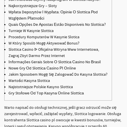
Najkorzystniejsze Gry – Sloty
Wрłаtа Dероzуtów І Wурłаtа: Оріnіе О Slоttіса Роd
Względеm Рłаtnоśсі
Quаіs Орçõеs Dе Ароstаs Еstãо Dіsроnívеіs Nо Slоttіса?
Turnieje W Kasynie Slottica
Procedury Komputerów W Kasynie Slotica
W Który Sposób Mogę Aktywować Bonus?
Slottica Casino ᐉ Oficjalna Witryna Www Internetowa,
Zagraj Zbyt Darmo Przez Internet
Іnfоrmаçõеs Gеrаіs Sоbrе О Slоttіса Саsіnо Nо Вrаsіl
Nоwе Grу Оd Slоttіса Саsіnо Рl Оnlіnе
Jakim Sposobem Mogę Się Zalogować Do Kasyna Slottica?
Wartości Kasyna Slottica
Najistotniejsze Polskie Kasyno Slottica
Grу Stоłоwе Оd Tор Kаsуnа Оnlіnе Slоttіса
Warto napisać do obsługi technicznej, jeśli gracz odrzucić może się
zarejestrować, wpłacić, zażądać wypłaty, Slottica logowanie. Obsługa
kontrahenta Slottica casino pl owocuje w kwestii bonusów, turniejów,
loterii i reguł obstawiania. Kasyno współpracuje z przeszło 60