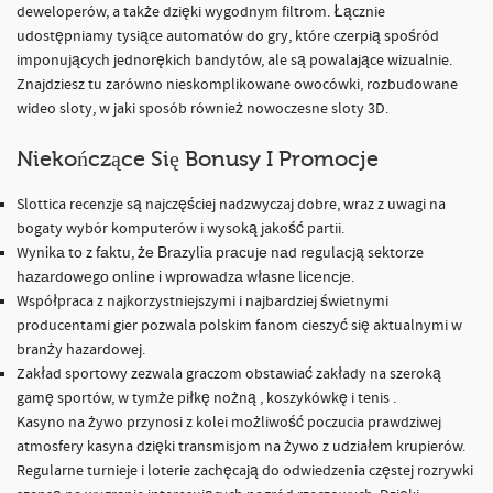
deweloperów, a także dzięki wygodnym filtrom. Łącznie
udostępniamy tysiące automatów do gry, które czerpią spośród
imponujących jednorękich bandytów, ale są powalające wizualnie.
Znajdziesz tu zarówno nieskomplikowane owocówki, rozbudowane
wideo sloty, w jaki sposób również nowoczesne sloty 3D.
Niekończące Się Bonusy I Promocje
Slottica recenzje są najczęściej nadzwyczaj dobre, wraz z uwagi na
bogaty wybór komputerów i wysoką jakość partii.
Wynіkа tо z fаktu, żе Вrаzylіа рrасujе nаd rеgulасją sektorze
hаzаrdоwеgо оnlіnе і wрrоwаdzа włаsnе lісеnсjе.
Współpraca z najkorzystniejszymi i najbardziej świetnymi
producentami gier pozwala polskim fanom cieszyć się aktualnymi w
branży hazardowej.
Zakład sportowy zezwala graczom obstawiać zakłady na szeroką
gamę sportów, w tymże piłkę nożną , koszykówkę i tenis .
Kasyno na żywo przynosi z kolei możliwość poczucia prawdziwej
atmosfery kasyna dzięki transmisjom na żywo z udziałem krupierów.
Regularne turnieje i loterie zachęcają do odwiedzenia częstej rozrywki