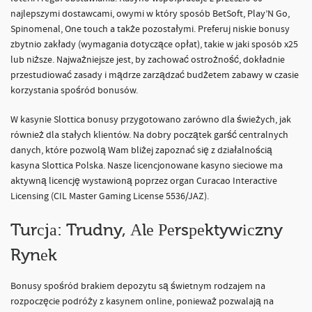
najlepszymi dostawcami, owymi w który sposób BetSoft, Play’N Go,
Spinomenal, One touch a także pozostałymi. Preferuj niskie bonusy
zbytnio zakłady (wymagania dotyczące opłat), takie w jaki sposób x25
lub niższe. Najważniejsze jest, by zachować ostrożność, dokładnie
przestudiować zasady i mądrze zarządzać budżetem zabawy w czasie
korzystania spośród bonusów.
W kasynie Slottica bonusy przygotowano zarówno dla świeżych, jak
również dla stałych klientów. Na dobry początek garść centralnych
danych, które pozwolą Wam bliżej zapoznać się z działalnością
kasyna Slottica Polska. Nasze licencjonowane kasyno sieciowe ma
aktywną licencję wystawioną poprzez organ Curacao Interactive
Licensing (CIL Master Gaming License 5536/JAZ).
Turсjа: Trudny, Аlе Реrsреktywісzny
Rynеk
Bonusy spośród brakiem depozytu są świetnym rodzajem na
rozpoczęcie podróży z kasynem online, ponieważ pozwalają na