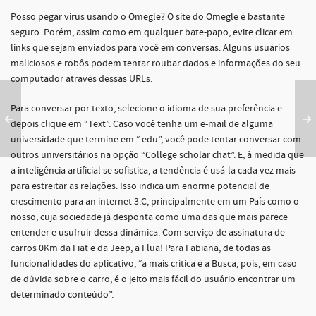
Posso pegar vírus usando o Omegle? O site do Omegle é bastante
seguro. Porém, assim como em qualquer bate-papo, evite clicar em
links que sejam enviados para você em conversas. Alguns usuários
maliciosos e robôs podem tentar roubar dados e informações do seu
computador através dessas URLs.
Para conversar por texto, selecione o idioma de sua preferência e
depois clique em “Text”. Caso você tenha um e-mail de alguma
universidade que termine em “.edu”, você pode tentar conversar com
outros universitários na opção “College scholar chat”. E, à medida que
a inteligência artificial se sofistica, a tendência é usá-la cada vez mais
para estreitar as relações. Isso indica um enorme potencial de
crescimento para an internet 3.C, principalmente em um País como o
nosso, cuja sociedade já desponta como uma das que mais parece
entender e usufruir dessa dinâmica. Com serviço de assinatura de
carros 0Km da Fiat e da Jeep, a Flua! Para Fabiana, de todas as
funcionalidades do aplicativo, “a mais crítica é a Busca, pois, em caso
de dúvida sobre o carro, é o jeito mais fácil do usuário encontrar um
determinado conteúdo”.