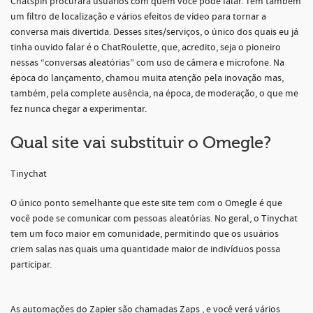
Chatspin procurará usuários com quem você pode falar. Tem também
um filtro de localização e vários efeitos de vídeo para tornar a
conversa mais divertida. Desses sites/serviços, o único dos quais eu já
tinha ouvido falar é o ChatRoulette, que, acredito, seja o pioneiro
nessas “conversas aleatórias” com uso de câmera e microfone. Na
época do lançamento, chamou muita atenção pela inovação mas,
também, pela complete ausência, na época, de moderação, o que me
fez nunca chegar a experimentar.
Qual site vai substituir o Omegle?
Tinychat
O único ponto semelhante que este site tem com o Omegle é que
você pode se comunicar com pessoas aleatórias. No geral, o Tinychat
tem um foco maior em comunidade, permitindo que os usuários
criem salas nas quais uma quantidade maior de indivíduos possa
participar.
As automações do Zapier são chamadas Zaps , e você verá vários