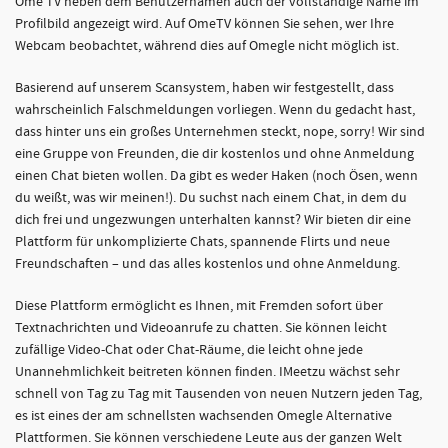
Ome TV neben dem Benutzernamen auch der vollständige Name im
Profilbild angezeigt wird. Auf OmeTV können Sie sehen, wer Ihre
Webcam beobachtet, während dies auf Omegle nicht möglich ist.
Basierend auf unserem Scansystem, haben wir festgestellt, dass
wahrscheinlich Falschmeldungen vorliegen. Wenn du gedacht hast,
dass hinter uns ein großes Unternehmen steckt, nope, sorry! Wir sind
eine Gruppe von Freunden, die dir kostenlos und ohne Anmeldung
einen Chat bieten wollen. Da gibt es weder Haken (noch Ösen, wenn
du weißt, was wir meinen!). Du suchst nach einem Chat, in dem du
dich frei und ungezwungen unterhalten kannst? Wir bieten dir eine
Plattform für unkomplizierte Chats, spannende Flirts und neue
Freundschaften – und das alles kostenlos und ohne Anmeldung.
Diese Plattform ermöglicht es Ihnen, mit Fremden sofort über
Textnachrichten und Videoanrufe zu chatten. Sie können leicht
zufällige Video-Chat oder Chat-Räume, die leicht ohne jede
Unannehmlichkeit beitreten können finden. IMeetzu wächst sehr
schnell von Tag zu Tag mit Tausenden von neuen Nutzern jeden Tag,
es ist eines der am schnellsten wachsenden Omegle Alternative
Plattformen. Sie können verschiedene Leute aus der ganzen Welt