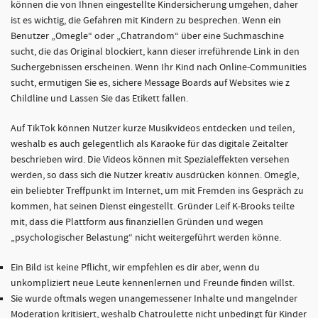
können die von Ihnen eingestellte Kindersicherung umgehen, daher
ist es wichtig, die Gefahren mit Kindern zu besprechen. Wenn ein
Benutzer „Omegle“ oder „Chatrandom“ über eine Suchmaschine
sucht, die das Original blockiert, kann dieser irreführende Link in den
Suchergebnissen erscheinen. Wenn Ihr Kind nach Online-Communities
sucht, ermutigen Sie es, sichere Message Boards auf Websites wie z
Childline und Lassen Sie das Etikett fallen.
Auf TikTok können Nutzer kurze Musikvideos entdecken und teilen,
weshalb es auch gelegentlich als Karaoke für das digitale Zeitalter
beschrieben wird. Die Videos können mit Spezialeffekten versehen
werden, so dass sich die Nutzer kreativ ausdrücken können. Omegle,
ein beliebter Treffpunkt im Internet, um mit Fremden ins Gespräch zu
kommen, hat seinen Dienst eingestellt. Gründer Leif K-Brooks teilte
mit, dass die Plattform aus finanziellen Gründen und wegen
„psychologischer Belastung“ nicht weitergeführt werden könne.
Ein Bild ist keine Pflicht, wir empfehlen es dir aber, wenn du
unkompliziert neue Leute kennenlernen und Freunde finden willst.
Sie wurde oftmals wegen unangemessener Inhalte und mangelnder
Moderation kritisiert, weshalb Chatroulette nicht unbedingt für Kinder