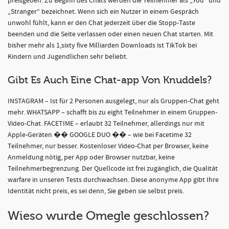
preisgeben. Zu Beginn des Chats werden die Teilnehmer als „You“ und
„Stranger“ bezeichnet. Wenn sich ein Nutzer in einem Gespräch
unwohl fühlt, kann er den Chat jederzeit über die Stopp-Taste
beenden und die Seite verlassen oder einen neuen Chat starten. Mit
bisher mehr als 1,sixty five Milliarden Downloads ist TikTok bei
Kindern und Jugendlichen sehr beliebt.
Gibt Es Auch Eine Chat-app Von Knuddels?
INSTAGRAM – Ist für 2 Personen ausgelegt, nur als Gruppen-Chat geht
mehr. WHATSAPP – schafft bis zu eight Teilnehmer in einem Gruppen-
Video-Chat. FACETIME – erlaubt 32 Teilnehmer, allerdings nur mit
Apple-Geräten �� GOOGLE DUO �� – wie bei Facetime 32
Teilnehmer, nur besser. Kostenloser Video-Chat per Browser, keine
Anmeldung nötig, per App oder Browser nutzbar, keine
Teilnehmerbegrenzung. Der Quellcode ist frei zugänglich, die Qualität
warfare in unseren Tests durchwachsen. Diese anonyme App gibt Ihre
Identität nicht preis, es sei denn, Sie geben sie selbst preis.
Wieso wurde Omegle geschlossen?