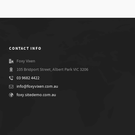
CONTACT INFO
Foxy Vixen
105 Bridport Street, Albert Park VIC 3206
03 9682 4422
info@foxyvixen.com.au
foxy.sitedemo.com.au